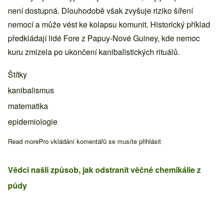
není dostupná. Dlouhodobě však zvyšuje riziko šíření
nemocí a může vést ke kolapsu komunit. Historický příklad
předkládají lidé Fore z Papuy-Nové Guiney, kde nemoc
kuru zmizela po ukončení kanibalistických rituálů.
Štítky
kanibalismus
matematika
epidemiologie
Read more
about Matematika vysvětluje opakovaný výskyt kanibalismu u l
Pro vkládání komentářů se musíte
přihlásit
Vědci našli způsob, jak odstranit věčné chemikálie z
půdy