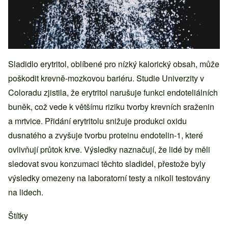
Sladidlo erytritol, oblíbené pro nízký kalorický obsah, může
poškodit krevně-mozkovou bariéru. Studie Univerzity v
Coloradu zjistila, že erytritol narušuje funkci endoteliálních
buněk, což vede k většímu riziku tvorby krevních sraženin
a mrtvice. Přidání erytritolu snižuje produkci oxidu
dusnatého a zvyšuje tvorbu proteinu endotelin-1, které
ovlivňují průtok krve. Výsledky naznačují, že lidé by měli
sledovat svou konzumaci těchto sladidel, přestože byly
výsledky omezeny na laboratorní testy a nikoli testovány
na lidech.
Štítky