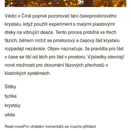
Vědci v Číně poprvé pozorovali tání časoprostorového
krystalu, když použili experiment s malými plastovými
disky na vibrující desce. Tento proces probíhá ve třech
fázích, během nichž se prostorový a časový řád krystalu
rozpadají nezávisle. Objev naznačuje, že pravidla pro řád
v čase se liší od těch pro řád v prostoru. Výsledky otevírají
nové možnosti pro zkoumání fázových přechodů v
klasických systémech.
Štítky
fyzika
krystaly
věda
Read more
about Fyzici vytvořili časoprostorový krystal a pozorovali jeho t
Pro vkládání komentářů se musíte
přihlásit