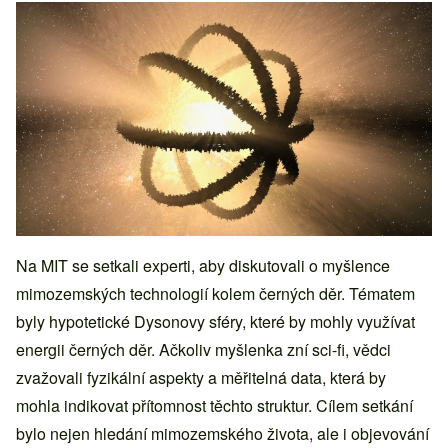
Na MIT se setkali experti, aby diskutovali o myšlence
mimozemských technologií kolem černých děr. Tématem
byly hypotetické Dysonovy sféry, které by mohly využívat
energii černých děr. Ačkoliv myšlenka zní sci-fi, vědci
zvažovali fyzikální aspekty a měřitelná data, která by
mohla indikovat přítomnost těchto struktur. Cílem setkání
bylo nejen hledání mimozemského života, ale i objevování