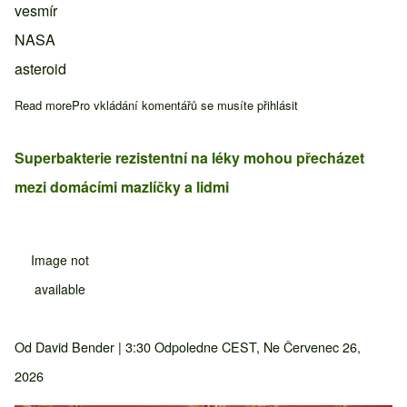
vesmír
NASA
asteroid
Read more
about NASA odhalila psychedelické snímky Marsu z mise Psy
Pro vkládání komentářů se musíte
přihlásit
Superbakterie rezistentní na léky mohou přecházet
mezi domácími mazlíčky a lidmi
Image not
available
Od
David Bender
| 3:30 Odpoledne CEST, Ne Červenec 26,
2026