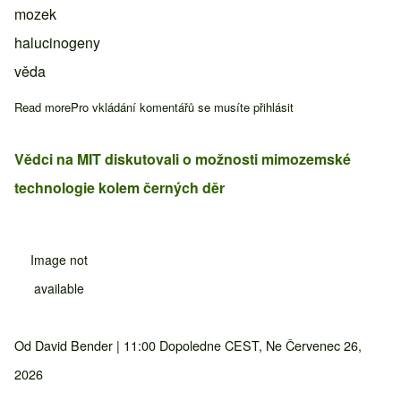
mozek
halucinogeny
věda
Read more
about Halucinogen z kaktusů může měnit senzorické filtrování
Pro vkládání komentářů se musíte
přihlásit
Vědci na MIT diskutovali o možnosti mimozemské
technologie kolem černých děr
Image not
available
Od
David Bender
| 11:00 Dopoledne CEST, Ne Červenec 26,
2026