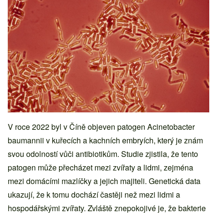
V roce 2022 byl v Číně objeven patogen Acinetobacter
baumannii v kuřecích a kachních embryích, který je znám
svou odolností vůči antibiotikům. Studie zjistila, že tento
patogen může přecházet mezi zvířaty a lidmi, zejména
mezi domácími mazlíčky a jejich majiteli. Genetická data
ukazují, že k tomu dochází častěji než mezi lidmi a
hospodářskými zvířaty. Zvláště znepokojivé je, že bakterie