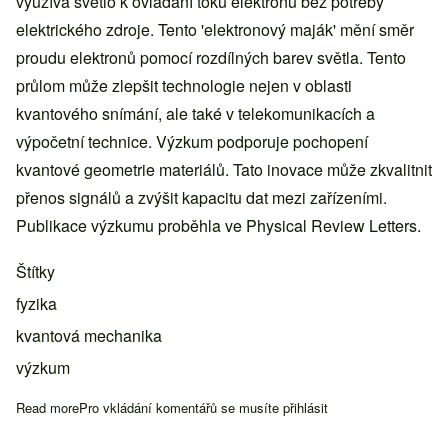
využívá světlo k ovládání toku elektronů bez potřeby
elektrického zdroje. Tento 'elektronový maják' mění směr
proudu elektronů pomocí rozdílných barev světla. Tento
průlom může zlepšit technologie nejen v oblasti
kvantového snímání, ale také v telekomunikacích a
výpočetní technice. Výzkum podporuje pochopení
kvantové geometrie materiálů. Tato inovace může zkvalitnit
přenos signálů a zvýšit kapacitu dat mezi zařízeními.
Publikace výzkumu proběhla ve Physical Review Letters.
Štítky
fyzika
kvantová mechanika
výzkum
Read more
about Fyzici vytvořili 'elektronový maják', který řídí proud světl
Pro vkládání komentářů se musíte
přihlásit