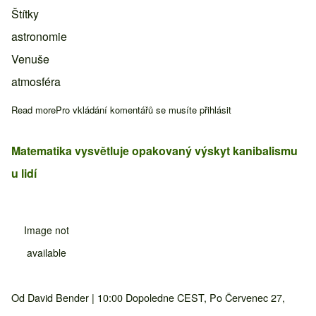
Štítky
astronomie
Venuše
atmosféra
Read more
about Objeveny obří kruhy v atmosféře Venuše
Pro vkládání komentářů se musíte
přihlásit
Matematika vysvětluje opakovaný výskyt kanibalismu
u lidí
Image not
available
Od
David Bender
| 10:00 Dopoledne CEST, Po Červenec 27,