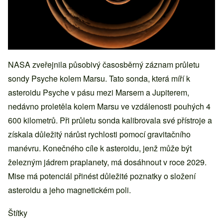
NASA zveřejnila působivý časosběrný záznam průletu
sondy Psyche kolem Marsu. Tato sonda, která míří k
asteroidu Psyche v pásu mezi Marsem a Jupiterem,
nedávno proletěla kolem Marsu ve vzdálenosti pouhých 4
600 kilometrů. Při průletu sonda kalibrovala své přístroje a
získala důležitý nárůst rychlosti pomocí gravitačního
manévru. Konečného cíle k asteroidu, jenž může být
železným jádrem praplanety, má dosáhnout v roce 2029.
Mise má potenciál přinést důležité poznatky o složení
asteroidu a jeho magnetickém poli.
Štítky