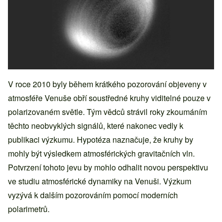
V roce 2010 byly během krátkého pozorování objeveny v
atmosféře Venuše obří soustředné kruhy viditelné pouze v
polarizovaném světle. Tým vědců strávil roky zkoumáním
těchto neobvyklých signálů, které nakonec vedly k
publikaci výzkumu. Hypotéza naznačuje, že kruhy by
mohly být výsledkem atmosférických gravitačních vln.
Potvrzení tohoto jevu by mohlo odhalit novou perspektivu
ve studiu atmosférické dynamiky na Venuši. Výzkum
vyzývá k dalším pozorováním pomocí moderních
polarimetrů.