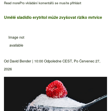
Read more
about Pravidelné užívání kanabisu může zvyšovat ranní úroveň
Pro vkládání komentářů se musíte
přihlásit
Umělé sladidlo erytritol může zvyšovat riziko mrtvice
Image not
available
Od
David Bender
| 10:00 Odpoledne CEST, Po Červenec 27,
2026