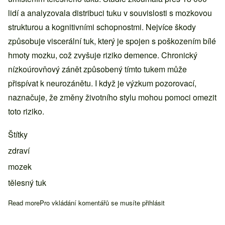
lidí a analyzovala distribuci tuku v souvislosti s mozkovou
strukturou a kognitivními schopnostmi. Nejvíce škody
způsobuje viscerální tuk, který je spojen s poškozením bílé
hmoty mozku, což zvyšuje riziko demence. Chronický
nízkoúrovňový zánět způsobený tímto tukem může
přispívat k neurozánětu. I když je výzkum pozorovací,
naznačuje, že změny životního stylu mohou pomoci omezit
toto riziko.
Štítky
zdraví
mozek
tělesný tuk
Read more
about Umístění tělesného tuku ovlivňuje stárnutí mozku, zjistila
Pro vkládání komentářů se musíte
přihlásit