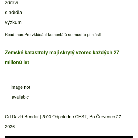
zdraví
sladidla
výzkum
Read more
about Umělé sladidlo erytritol může zvyšovat riziko mrtvice
Pro vkládání komentářů se musíte
přihlásit
Zemské katastrofy mají skrytý vzorec každých 27
milionů let
Image not
available
Od
David Bender
| 5:00 Odpoledne CEST, Po Červenec 27,
2026