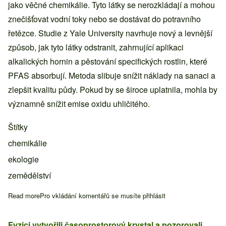
jako věčné chemikálie. Tyto látky se nerozkládají a mohou
znečišťovat vodní toky nebo se dostávat do potravního
řetězce. Studie z Yale University navrhuje nový a levnější
způsob, jak tyto látky odstranit, zahrnující aplikaci
alkalických hornin a pěstování specifických rostlin, které
PFAS absorbují. Metoda slibuje snížit náklady na sanaci a
zlepšit kvalitu půdy. Pokud by se široce uplatnila, mohla by
významně snížit emise oxidu uhličitého.
Štítky
chemikálie
ekologie
zemědělství
Read more
about Vědci našli způsob, jak odstranit věčné chemikálie z půd
Pro vkládání komentářů se musíte
přihlásit
Fyzici vytvořili časoprostorový krystal a pozorovali