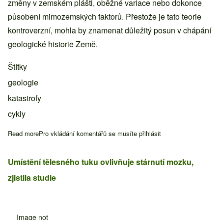
změny v zemském plášti, oběžné variace nebo dokonce
působení mimozemských faktorů. Přestože je tato teorie
kontroverzní, mohla by znamenat důležitý posun v chápání
geologické historie Země.
Štítky
geologie
katastrofy
cykly
Read more
about Zemské katastrofy mají skrytý vzorec každých 27 milionů
Pro vkládání komentářů se musíte
přihlásit
Umístění tělesného tuku ovlivňuje stárnutí mozku,
zjistila studie
Image not