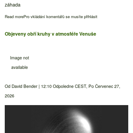
záhada
Read more
about Zjistěte, co je na tomto týdnu mikroskopické záhadě
Pro vkládání komentářů se musíte
přihlásit
Objeveny obří kruhy v atmosféře Venuše
Image not
available
Od
David Bender
| 12:10 Odpoledne CEST, Po Červenec 27,
2026