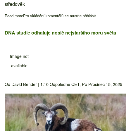
středověk
Read more
about Objevený pergamen odhaluje informace o přeživších mor
Pro vkládání komentářů se musíte
přihlásit
DNA studie odhaluje nosič nejstaršího moru světa
Image not
available
Od
David Bender
| 1:10 Odpoledne CET, Po Prosinec 15, 2025