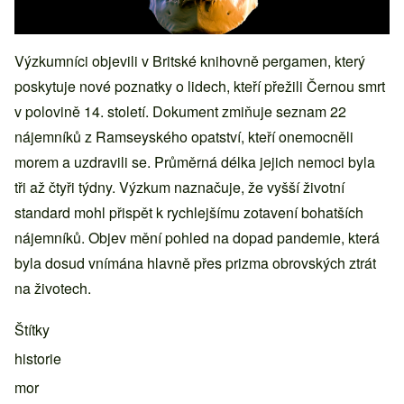
Výzkumníci objevili v Britské knihovně pergamen, který
poskytuje nové poznatky o lidech, kteří přežili Černou smrt
v polovině 14. století. Dokument zmiňuje seznam 22
nájemníků z Ramseyského opatství, kteří onemocněli
morem a uzdravili se. Průměrná délka jejich nemoci byla
tři až čtyři týdny. Výzkum naznačuje, že vyšší životní
standard mohl přispět k rychlejšímu zotavení bohatších
nájemníků. Objev mění pohled na dopad pandemie, která
byla dosud vnímána hlavně přes prizma obrovských ztrát
na životech.
Štítky
historie
mor