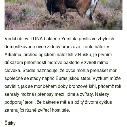
Vědci objevili DNA bakterie Yersinia pestis ve zbytcích
domestikované ovce z doby bronzové. Tento nález v
Arkaimu, archeologickém nalezišti v Rusku, je prvním
důkazem přítomnosti morové bakterie v zvířeti mimo
člověka. Studie naznačuje, že ovce mohla přenášet mor
společně se stády napříč Eurasijskou stepí. Výzkum může
osvětlit, jak se mor během doby bronzové šířil, přičemž roli
sehrály možná i přenosy mezi lidmi a zvířaty. Nálezy
podporují teorii, že bakterie měla složitý životní cyklus
zahrnující různé zvířecí hostitele.
Štítky