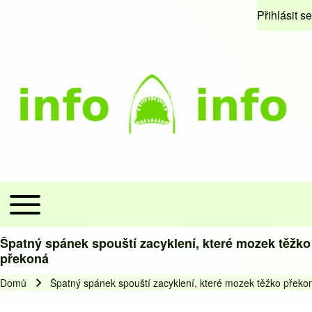
Skip to header
Skip to main navigation
Přejít k hlavnímu obsahu
Skip to footer
Přihlásit se
Menu uži
Open 
Site branding
Toggle main menu
Hlavní navigace
Špatný spánek spouští zacyklení, které mozek těžko
překoná
Domů
Špatný spánek spouští zacyklení, které mozek těžko překo
Drobečková navigace
Drobečková navigace