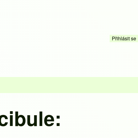
Přihlásit se
Open l
Menu 
cibule: