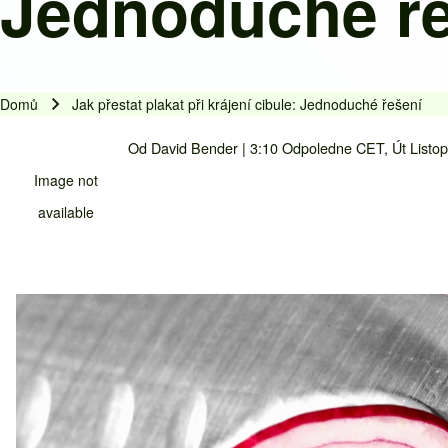
Jednoduché ř
Domů
Jak přestat plakat při krájení cibule: Jednoduché řešení
Drobečková navigace
Drobečková navigace
Od
David Bender
| 3:10 Odpoledne CET, Út Listo
Obsah hlavní stránky
Image not
available